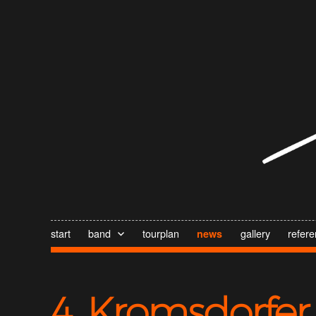
start
band
tourplan
gallery
refer
news
4. Kromsdorfer