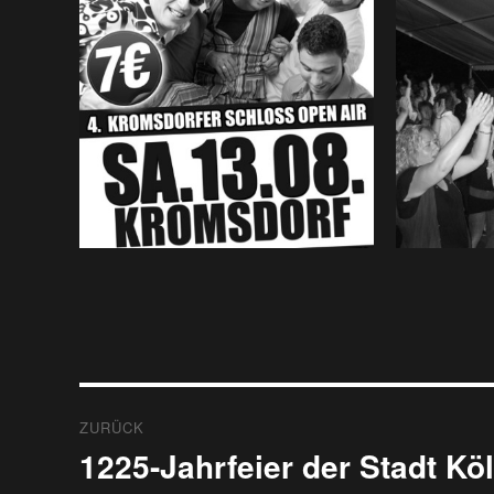
Beitragsnavigation
ZURÜCK
1225-Jahrfeier der Stadt Kö
Vorheriger
Beitrag: