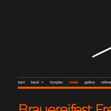
start
band
tourplan
gallery
refer
news
Brauereifest Fr