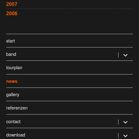
2007
2006
start
band
Untermen
öffnen
tourplan
news
gallery
referenzen
contact
Untermen
öffnen
download
Untermen