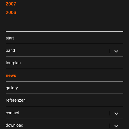
2007
2006
start
band
Untermen
öffnen
tourplan
news
gallery
referenzen
contact
Untermen
öffnen
download
Untermen