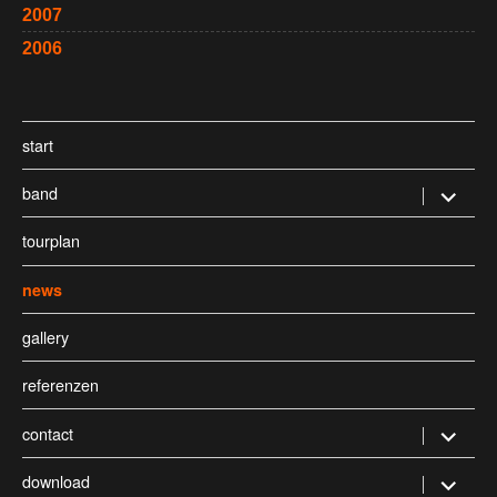
2007
2006
start
band
Untermen
öffnen
tourplan
news
gallery
referenzen
contact
Untermen
öffnen
download
Untermen