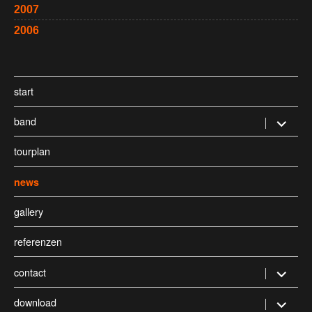
2007
2006
start
band
Untermen
öffnen
tourplan
news
gallery
referenzen
contact
Untermen
öffnen
download
Untermen