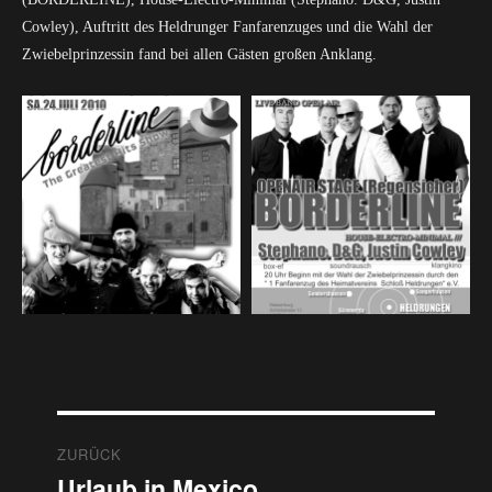
Cowley), Auftritt des Heldrunger Fanfarenzuges und die Wahl der
Zwiebelprinzessin fand bei allen Gästen großen Anklang.
Beitragsnavigation
ZURÜCK
Urlaub in Mexico
Vorheriger